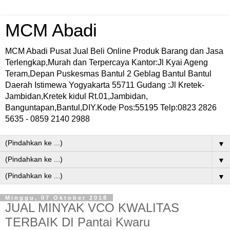
MCM Abadi
MCM Abadi Pusat Jual Beli Online Produk Barang dan Jasa
Terlengkap,Murah dan Terpercaya Kantor:Jl Kyai Ageng
Teram,Depan Puskesmas Bantul 2 Geblag Bantul Bantul
Daerah Istimewa Yogyakarta 55711 Gudang :Jl Kretek-
Jambidan,Kretek kidul Rt.01,Jambidan,
Banguntapan,Bantul,DIY.Kode Pos:55195 Telp:0823 2826
5635 - 0859 2140 2988
▼
▼
▼
Minggu, 07 Oktober 2018
JUAL MINYAK VCO KWALITAS
TERBAIK DI Pantai Kwaru