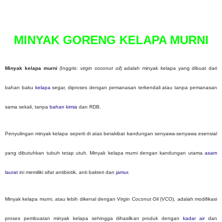
P
o
s
t
MINYAK GORENG KELAPA MURNI
e
d
o
n
Minyak kelapa murni
(Inggris:
virgin coconut oil
) adalah minyak kelapa yang dibuat dari
bahan baku
kelapa
segar, diproses dengan pemanasan terkendali atau tanpa pemanasan
sama sekali, tanpa
bahan kimia
dan RDB.
Penyulingan minyak kelapa seperti di atas berakibat kandungan senyawa-senyawa esensial
yang dibutuhkan tubuh tetap utuh. Minyak kelapa murni dengan kandungan utama
asam
laurat
ini memiliki sifat antibiotik, anti bakteri dan
jamur
.
Minyak kelapa murni, atau lebih dikenal dengan Virgin Coconut Oil (VCO), adalah modifikasi
proses pembuatan minyak kelapa sehingga dihasilkan produk dengan
kadar air
dan