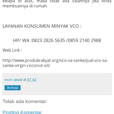
kelapa di atas, maka tidak ada salahnya jika Anda
membuatnya di rumah.
LAYANAN KONSUMEN MINYAK VCO :
HP/ WA :0823 2826 5635 /0859 2140 2988
Web Link :
http://www.produkrakyat.org/vco-sa-sanke/jual-vco-sa-
sanke-virgin-coconut-oil/
mcm abadi
di
07.42
Berbagi
Tidak ada komentar:
Posting Komentar