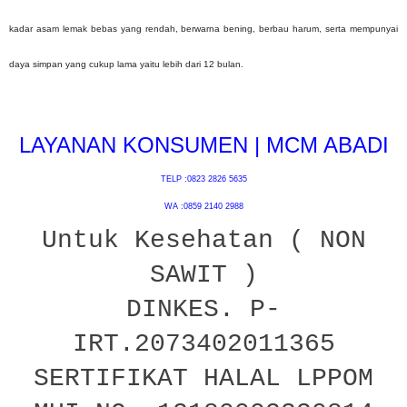
kadar asam lemak bebas yang rendah, berwarna bening, berbau harum, serta mempunyai
daya simpan yang cukup lama yaitu lebih dari 12 bulan.
LAYANAN KONSUMEN | MCM ABADI
TELP :0823 2826 5635
WA :0859 2140 2988
Untuk Kesehatan ( NON
SAWIT )
DINKES. P-
IRT.2073402011365
SERTIFIKAT HALAL LPPOM