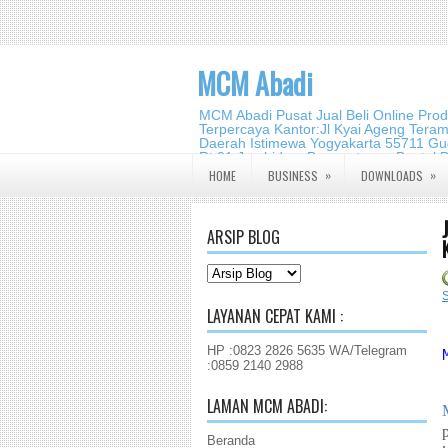
MCM Abadi
MCM Abadi Pusat Jual Beli Online Pro
Terpercaya Kantor:Jl Kyai Ageng Tera
Daerah Istimewa Yogyakarta 55711 Gud
Rt.01,Jambidan, Banguntapan,Bantul,
2140 2988
»
»
HOME
BUSINESS
DOWNLOADS
ARSIP BLOG
LAYANAN CEPAT KAMI :
HP :0823 2826 5635 WA/Telegram
:0859 2140 2988
LAMAN MCM ABADI:
Beranda