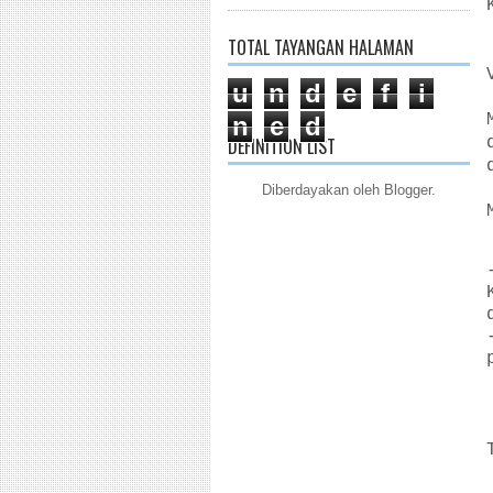
TOTAL TAYANGAN HALAMAN
u
n
d
e
f
i
n
e
d
DEFINITION LIST
Diberdayakan oleh
Blogger
.