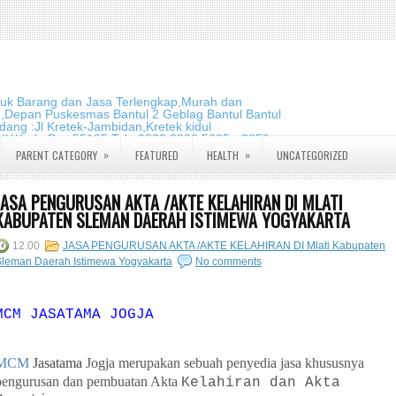
duk Barang dan Jasa Terlengkap,Murah dan
m,Depan Puskesmas Bantul 2 Geblag Bantul Bantul
ang :Jl Kretek-Jambidan,Kretek kidul
DIY.Kode Pos:55195 Telp:0823 2826 5635 - 0859
»
»
PARENT CATEGORY
FEATURED
HEALTH
UNCATEGORIZED
JASA PENGURUSAN AKTA /AKTE KELAHIRAN DI MLATI
KABUPATEN SLEMAN DAERAH ISTIMEWA YOGYAKARTA
12.00
JASA PENGURUSAN AKTA /AKTE KELAHIRAN DI Mlati Kabupaten
Sleman Daerah Istimewa Yogyakarta
No comments
MCM JASATAMA JOGJA
MCM
Jasatama
Jogja merupakan sebuah penyedia jasa khususnya
pengurusan dan pembuatan Akta
Kelahiran dan Akta