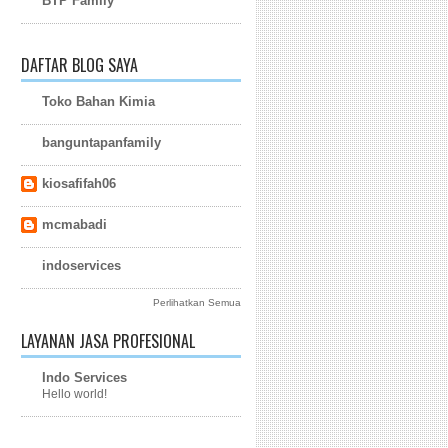
BTP Family
DAFTAR BLOG SAYA
Toko Bahan Kimia
banguntapanfamily
kiosafifah06
mcmabadi
indoservices
Perlihatkan Semua
LAYANAN JASA PROFESIONAL
Indo Services
Hello world!