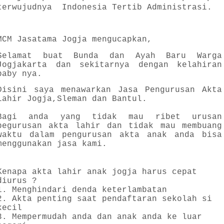
terwujudnya Indonesia Tertib Administrasi.
MCM Jasatama Jogja mengucapkan,
Selamat buat Bunda dan Ayah Baru Warga
Jogjakarta dan sekitarnya dengan kelahiran
baby nya.
Disini saya menawarkan Jasa Pengurusan Akta
Lahir Jogja,Sleman dan Bantul.
Bagi anda yang tidak mau ribet urusan
pegurusan akta lahir dan tidak mau membuang
waktu dalam pengurusan akta anak anda bisa
menggunakan jasa kami.
Kenapa akta lahir anak jogja harus cepat
diurus ?
1. Menghindari denda keterlambatan
2. Akta penting saat pendaftaran sekolah si
kecil
3. Mempermudah anda dan anak anda ke luar