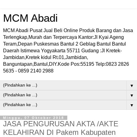
MCM Abadi
MCM Abadi Pusat Jual Beli Online Produk Barang dan Jasa
Terlengkap,Murah dan Terpercaya Kantor:Jl Kyai Ageng
Teram,Depan Puskesmas Bantul 2 Geblag Bantul Bantul
Daerah Istimewa Yogyakarta 55711 Gudang :Jl Kretek-
Jambidan,Kretek kidul Rt.01,Jambidan,
Banguntapan,Bantul,DIY.Kode Pos:55195 Telp:0823 2826
5635 - 0859 2140 2988
▼
▼
▼
Minggu, 07 Oktober 2018
JASA PENGURUSAN AKTA /AKTE
KELAHIRAN DI Pakem Kabupaten