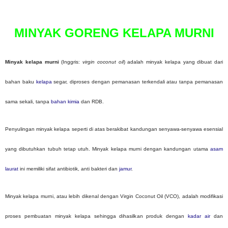
o
s
t
MINYAK GORENG KELAPA MURNI
e
d
o
n
Minyak kelapa murni
(Inggris:
virgin coconut oil
) adalah minyak kelapa yang dibuat dari
bahan baku
kelapa
segar, diproses dengan pemanasan terkendali atau tanpa pemanasan
sama sekali, tanpa
bahan kimia
dan RDB.
Penyulingan minyak kelapa seperti di atas berakibat kandungan senyawa-senyawa esensial
yang dibutuhkan tubuh tetap utuh. Minyak kelapa murni dengan kandungan utama
asam
laurat
ini memiliki sifat antibiotik, anti bakteri dan
jamur
.
Minyak kelapa murni, atau lebih dikenal dengan Virgin Coconut Oil (VCO), adalah modifikasi
proses pembuatan minyak kelapa sehingga dihasilkan produk dengan
kadar air
dan