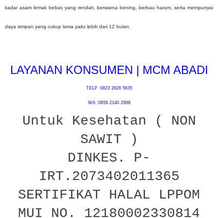
kadar asam lemak bebas yang rendah, berwarna bening, berbau harum, serta mempunyai
daya simpan yang cukup lama yaitu lebih dari 12 bulan.
LAYANAN KONSUMEN | MCM ABADI
TELP :0823 2826 5635
WA :0859 2140 2988
Untuk Kesehatan ( NON
SAWIT )
DINKES. P-
IRT.2073402011365
SERTIFIKAT HALAL LPPOM
MUI NO. 12180002330814