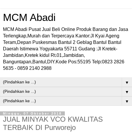
MCM Abadi
MCM Abadi Pusat Jual Beli Online Produk Barang dan Jasa
Terlengkap,Murah dan Terpercaya Kantor:Jl Kyai Ageng
Teram,Depan Puskesmas Bantul 2 Geblag Bantul Bantul
Daerah Istimewa Yogyakarta 55711 Gudang :Jl Kretek-
Jambidan,Kretek kidul Rt.01,Jambidan,
Banguntapan,Bantul,DIY.Kode Pos:55195 Telp:0823 2826
5635 - 0859 2140 2988
▼
▼
▼
Minggu, 07 Oktober 2018
JUAL MINYAK VCO KWALITAS
TERBAIK DI Purworejo