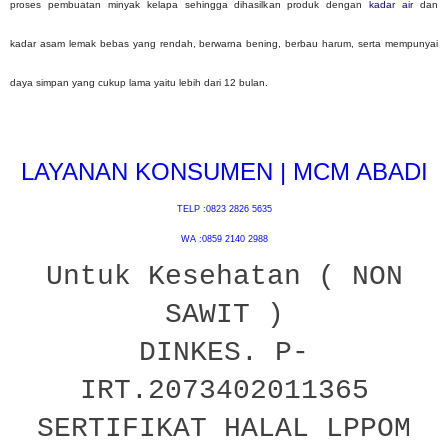
proses pembuatan minyak kelapa sehingga dihasilkan produk dengan
kadar air
dan
kadar asam lemak bebas yang rendah, berwarna bening, berbau harum, serta mempunyai
daya simpan yang cukup lama yaitu lebih dari 12 bulan.
LAYANAN KONSUMEN | MCM ABADI
TELP :0823 2826 5635
WA :0859 2140 2988
Untuk Kesehatan ( NON
SAWIT )
DINKES. P-
IRT.2073402011365
SERTIFIKAT HALAL LPPOM