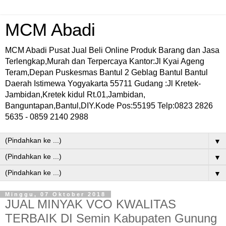
MCM Abadi
MCM Abadi Pusat Jual Beli Online Produk Barang dan Jasa
Terlengkap,Murah dan Terpercaya Kantor:Jl Kyai Ageng
Teram,Depan Puskesmas Bantul 2 Geblag Bantul Bantul
Daerah Istimewa Yogyakarta 55711 Gudang :Jl Kretek-
Jambidan,Kretek kidul Rt.01,Jambidan,
Banguntapan,Bantul,DIY.Kode Pos:55195 Telp:0823 2826
5635 - 0859 2140 2988
▼
▼
▼
Minggu, 07 Oktober 2018
JUAL MINYAK VCO KWALITAS
TERBAIK DI Semin Kabupaten Gunung