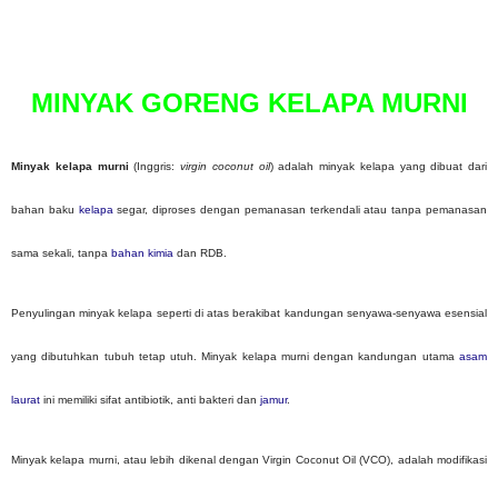
P
o
s
t
MINYAK GORENG KELAPA MURNI
e
d
o
n
Minyak kelapa murni
(Inggris:
virgin coconut oil
) adalah minyak kelapa yang dibuat dari
bahan baku
kelapa
segar, diproses dengan pemanasan terkendali atau tanpa pemanasan
sama sekali, tanpa
bahan kimia
dan RDB.
Penyulingan minyak kelapa seperti di atas berakibat kandungan senyawa-senyawa esensial
yang dibutuhkan tubuh tetap utuh. Minyak kelapa murni dengan kandungan utama
asam
laurat
ini memiliki sifat antibiotik, anti bakteri dan
jamur
.
Minyak kelapa murni, atau lebih dikenal dengan Virgin Coconut Oil (VCO), adalah modifikasi