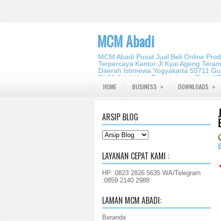
MCM Abadi
MCM Abadi Pusat Jual Beli Online Pro
Terpercaya Kantor:Jl Kyai Ageng Tera
Daerah Istimewa Yogyakarta 55711 Gud
Rt.01,Jambidan, Banguntapan,Bantul,
2140 2988
»
»
HOME
BUSINESS
DOWNLOADS
ARSIP BLOG
B
LAYANAN CEPAT KAMI :
HP :0823 2826 5635 WA/Telegram
:0859 2140 2988
LAMAN MCM ABADI:
Beranda