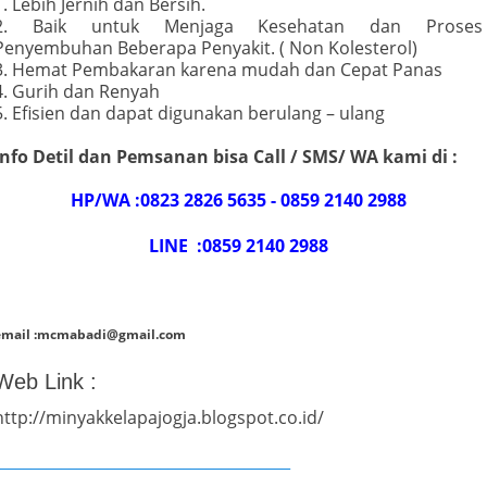
1. Lebih Jernih dan Bersih.
2. Baik untuk Menjaga Kesehatan dan Proses
Penyembuhan Beberapa Penyakit. ( Non Kolesterol)
3. Hemat Pembakaran karena mudah dan Cepat Panas
4. Gurih dan Renyah
5. Efisien dan dapat digunakan berulang – ulang
Info Detil dan Pemsanan bisa Call / SMS/ WA kami di :
HP/WA :0823 2826 5635 - 0859 2140 2988
LINE :0859 2140 2988
email :mcmabadi@gmail.com
Web Link :
http://minyakkelapajogja.blogspot.co.id/
_______________________________________