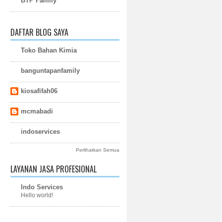
BTP Family
DAFTAR BLOG SAYA
Toko Bahan Kimia
banguntapanfamily
kiosafifah06
mcmabadi
indoservices
Perlihatkan Semua
LAYANAN JASA PROFESIONAL
Indo Services
Hello world!