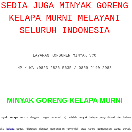
SEDIA JUGA MINYAK GORENG
KELAPA MURNI MELAYANI
SELURUH INDONESIA
LAYANAN KONSUMEN MINYAK VCO
HP / WA :0823 2826 5635 / 0859 2140 2988
P
o
s
MINYAK GORENG KELAPA MURNI
e
d
o
inyak kelapa murni
(Inggris:
virgin coconut oil
) adalah minyak kelapa yang dibuat dari bahan
n
baku
kelapa
segar, diproses dengan pemanasan terkendali atau tanpa pemanasan sama sekali,