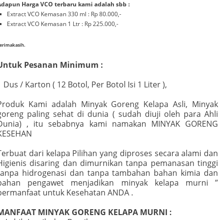
Adapun Harga VCO terbaru kami adalah sbb :
Extract VCO Kemasan 330 ml : Rp 80.000,-
Extract VCO Kemasan 1 Ltr : Rp 225.000,-
erimakasih.
Untuk Pesanan Minimum :
1 Dus / Karton ( 12 Botol, Per Botol Isi 1 Liter ),
Produk Kami adalah Minyak Goreng Kelapa Asli, Minyak
goreng paling sehat di dunia ( sudah diuji oleh para Ahli
Dunia) , itu sebabnya kami namakan MINYAK GORENG
KESEHAN
Terbuat dari kelapa Pilihan yang diproses secara alami dan
Higienis disaring dan dimurnikan tanpa pemanasan tinggi
tanpa hidrogenasi dan tanpa tambahan bahan kimia dan
bahan pengawet menjadikan minyak kelapa murni ”
bermanfaat untuk Kesehatan ANDA .
MANFAAT MINYAK GORENG KELAPA MURNI :