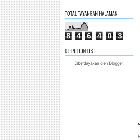
TOTAL TAYANGAN HALAMAN
8
4
6
4
0
3
DEFINITION LIST
Diberdayakan oleh
Blogger
.
t
M