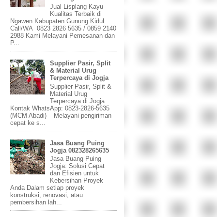
Jual Lisplang Kayu
Kualitas Terbaik di
Ngawen Kabupaten Gunung Kidul
Call/WA 0823 2826 5635 / 0859 2140
2988 Kami Melayani Pemesanan dan
P...
Supplier Pasir, Split
& Material Urug
Terpercaya di Jogja
Supplier Pasir, Split &
Material Urug
Terpercaya di Jogja
Kontak WhatsApp: 0823-2826-5635
(MCM Abadi) – Melayani pengiriman
cepat ke s...
Jasa Buang Puing
Jogja 082328265635
Jasa Buang Puing
Jogja: Solusi Cepat
dan Efisien untuk
Kebersihan Proyek
Anda Dalam setiap proyek
konstruksi, renovasi, atau
pembersihan lah...