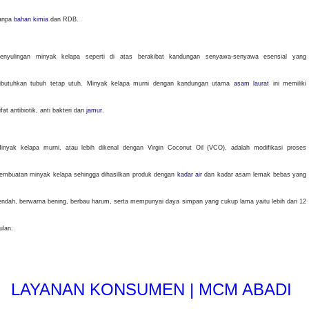
anpa
bahan kimia
dan RDB.
enyulingan minyak kelapa seperti di atas berakibat kandungan senyawa-senyawa esensial yang
ibutuhkan tubuh tetap utuh. Minyak kelapa murni dengan kandungan utama
asam laurat
ini memiliki
ifat antibiotik, anti bakteri dan
jamur
.
inyak kelapa murni, atau lebih dikenal dengan Virgin Coconut Oil (VCO), adalah modifikasi proses
embuatan minyak kelapa sehingga dihasilkan produk dengan
kadar air
dan kadar asam lemak bebas yang
endah, berwarna bening, berbau harum, serta mempunyai daya simpan yang cukup lama yaitu lebih dari 12
ulan.
LAYANAN KONSUMEN | MCM ABADI