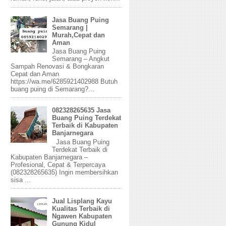
Jasa Buang Puing
Semarang |
Murah,Cepat dan
Aman
Jasa Buang Puing
Semarang – Angkut
Sampah Renovasi & Bongkaran
Cepat dan Aman
https://wa.me/6285921402988 Butuh
buang puing di Semarang?...
082328265635 Jasa
Buang Puing Terdekat
Terbaik di Kabupaten
Banjarnegara
Jasa Buang Puing
Terdekat Terbaik di
Kabupaten Banjarnegara –
Profesional, Cepat & Terpercaya
(082328265635) Ingin membersihkan
sisa ...
Jual Lisplang Kayu
Kualitas Terbaik di
Ngawen Kabupaten
Gunung Kidul