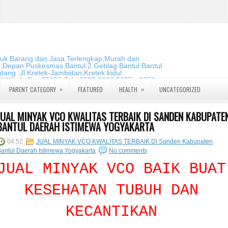
duk Barang dan Jasa Terlengkap,Murah dan
m,Depan Puskesmas Bantul 2 Geblag Bantul Bantul
ang :Jl Kretek-Jambidan,Kretek kidul
DIY.Kode Pos:55195 Telp:0823 2826 5635 - 0859
»
»
PARENT CATEGORY
FEATURED
HEALTH
UNCATEGORIZED
JUAL MINYAK VCO KWALITAS TERBAIK DI SANDEN KABUPATE
BANTUL DAERAH ISTIMEWA YOGYAKARTA
04.52
JUAL MINYAK VCO KWALITAS TERBAIK DI Sanden Kabupaten
antul Daerah Istimewa Yogyakarta
No comments
JUAL MINYAK VCO BAIK BUAT
KESEHATAN TUBUH DAN
KECANTIKAN