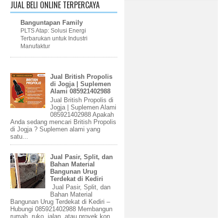
JUAL BELI ONLINE TERPERCAYA
Banguntapan Family
PLTS Atap: Solusi Energi
Terbarukan untuk Industri
Manufaktur
Jual British Propolis
di Jogja | Suplemen
Alami 085921402988
Jual British Propolis di
Jogja | Suplemen Alami
085921402988 Apakah
Anda sedang mencari British Propolis
di Jogja ? Suplemen alami yang
satu...
Jual Pasir, Split, dan
Bahan Material
Bangunan Urug
Terdekat di Kediri
Jual Pasir, Split, dan
Bahan Material
Bangunan Urug Terdekat di Kediri –
Hubungi 085921402988 Membangun
rumah, ruko, jalan, atau proyek kon...